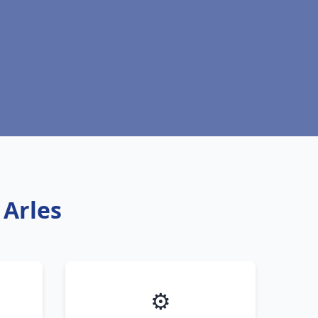
 Arles
⚙️