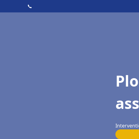
📞
Pl
ass
Interventi