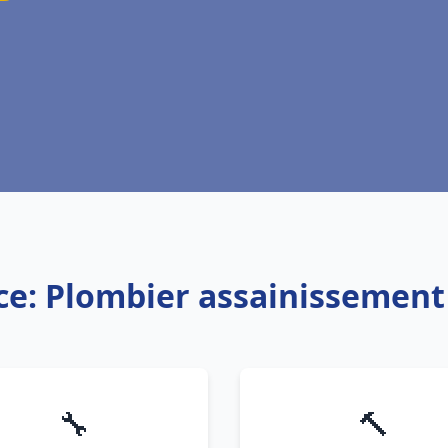
ce: Plombier assainissement
🔧
🔨