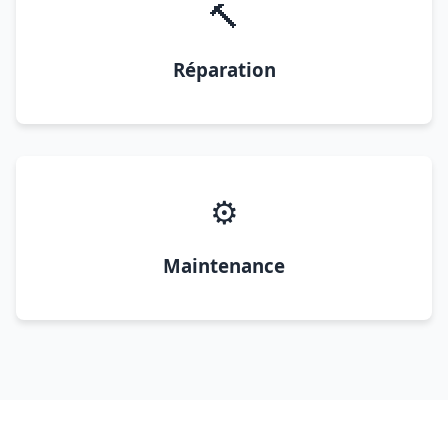
🔨
Réparation
⚙️
Maintenance