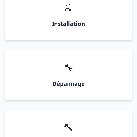
🚿
Installation
🔧
Dépannage
🔨