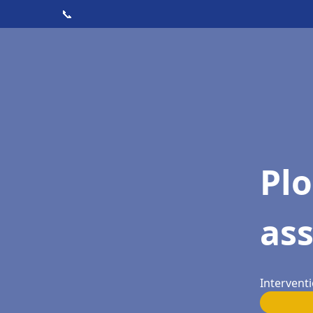
📞
Pl
as
Interventi