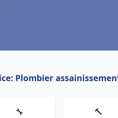
ice: Plombier assainissemen
🔧
🔨