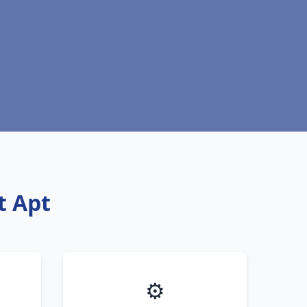
t Apt
⚙️