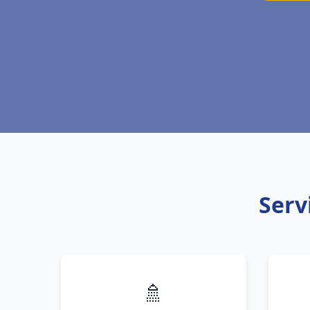
Serv
🚿