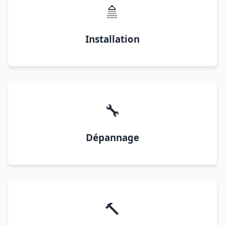
🚿
Installation
🔧
Dépannage
🔨