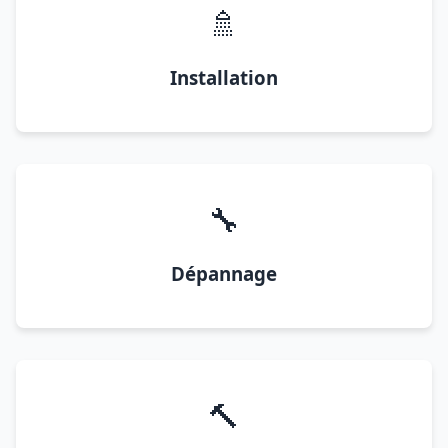
🚿
Installation
🔧
Dépannage
🔨