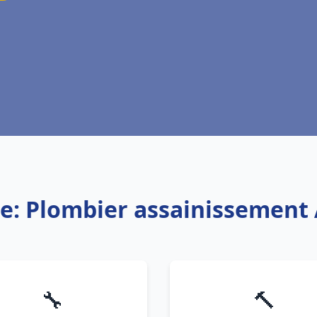
ce: Plombier assainissement 
🔧
🔨