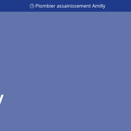
🕒 Plombier assainissement Amilly
y