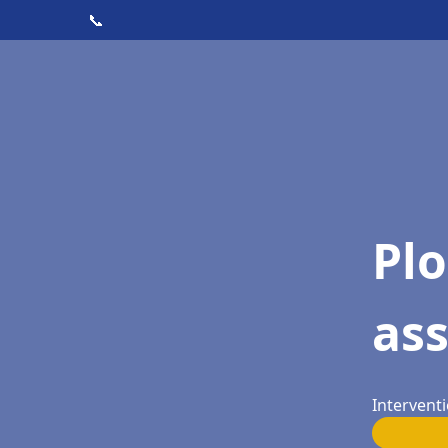
📞
Pl
as
Interventi