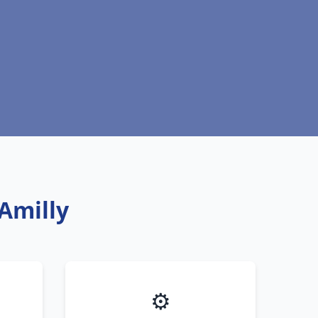
Amilly
⚙️