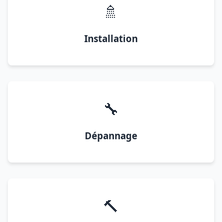
🚿
Installation
🔧
Dépannage
🔨