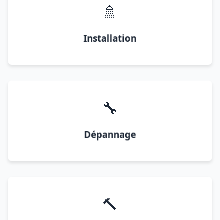
🚿
Installation
🔧
Dépannage
🔨