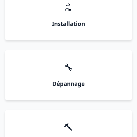
🚿
Installation
🔧
Dépannage
🔨