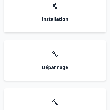
🚿
Installation
🔧
Dépannage
🔨