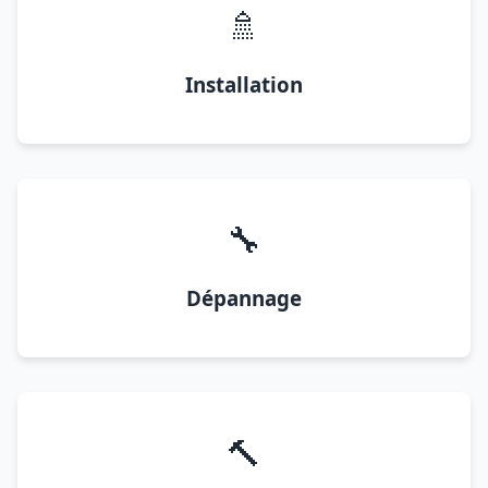
🚿
Installation
🔧
Dépannage
🔨