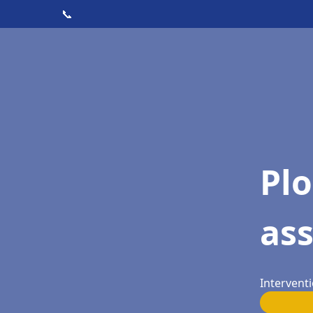
📞
Pl
as
Interventi