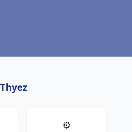
 Thyez
⚙️