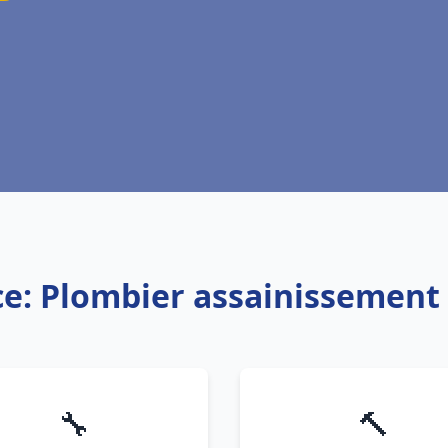
ce: Plombier assainissement
🔧
🔨