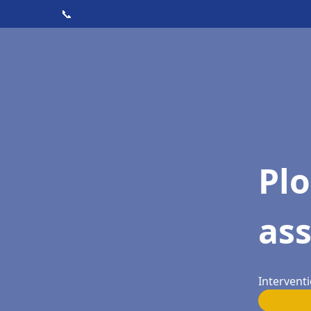
📞
Pl
as
Interventi