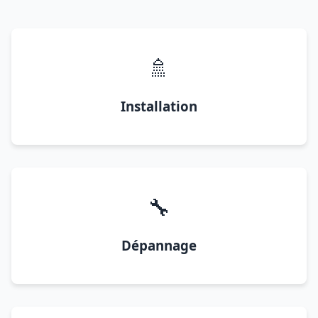
🚿
Installation
🔧
Dépannage