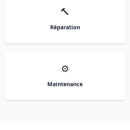
🔨
Réparation
⚙️
Maintenance