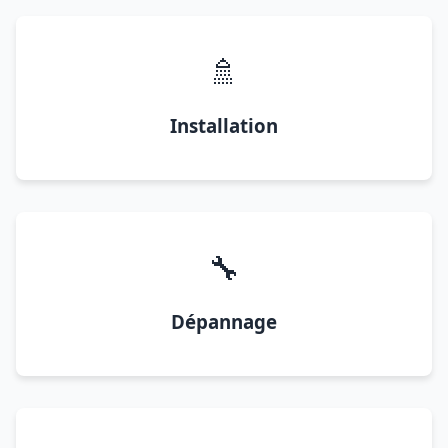
🚿
Installation
🔧
Dépannage