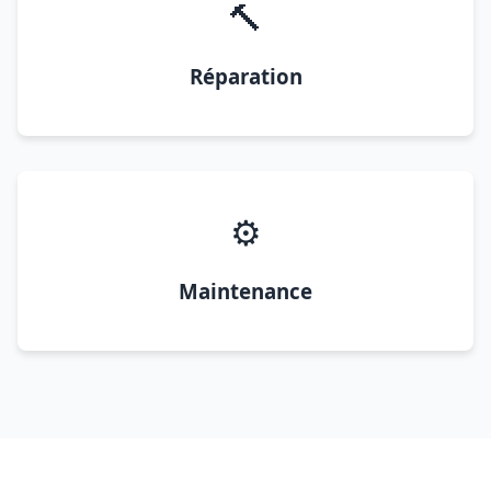
🔨
Réparation
⚙️
Maintenance