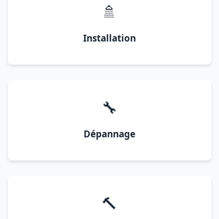
🚿
Installation
🔧
Dépannage
🔨