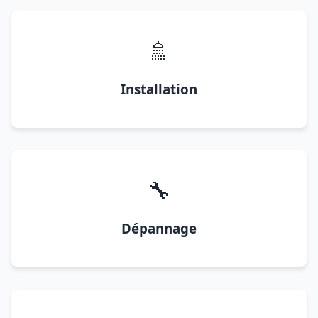
🚿
Installation
🔧
Dépannage