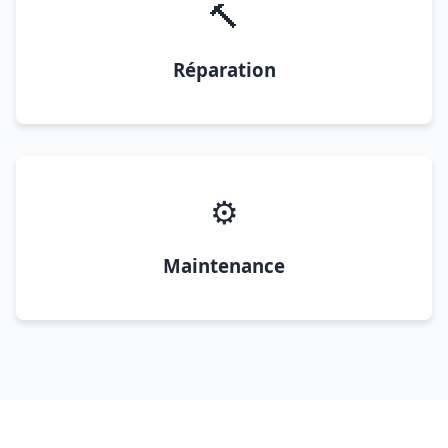
🔨
Réparation
⚙️
Maintenance