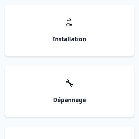
🚿
Installation
🔧
Dépannage