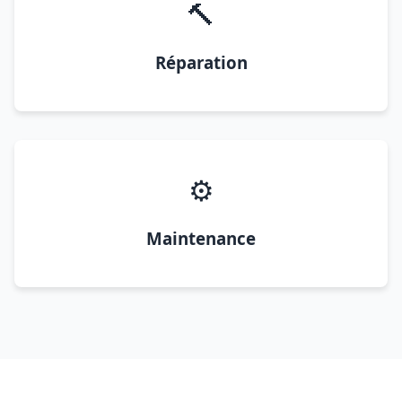
🔨
Réparation
⚙️
Maintenance