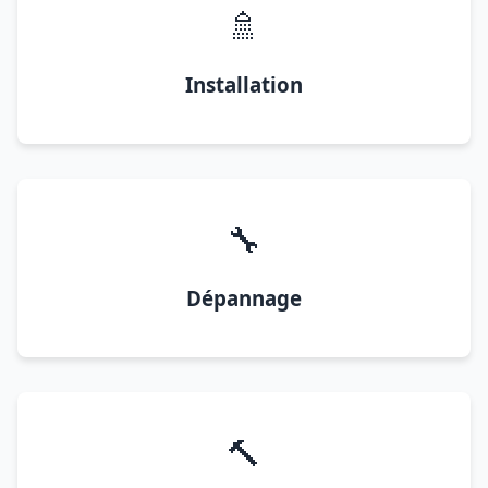
🚿
Installation
🔧
Dépannage
🔨