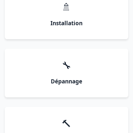
🚿
Installation
🔧
Dépannage
🔨