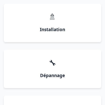
🚿
Installation
🔧
Dépannage