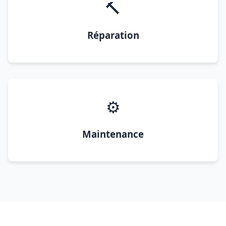
🔨
Réparation
⚙️
Maintenance